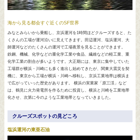
海から見る都会すぐ近くのSF世界
みなとみらいから乗船し、京浜運河を1時間ほどクルーズすると、た
くさんの工場が運河沿いに見えてきます。田辺運河、塩浜運河、大
師運河などのたくさんの運河で工場夜景を見ることができます。
鉄鋼、機械、化学などの重化学工業や食品、繊維などの軽工業、重
化学工業の割合が多いようです。大正期には、東京に集中していた
工場群が横浜・川崎にも多く進出し始めてきたが、関東大震災を契
機に、東京から工場が横浜・川崎へ移転し、京浜工業地帯は横浜ま
で広がっていった歴史があります。 横浜の実業家「原三渓」など
は、鶴見に火力発電所を作るために投資し、横浜と川崎を工業地帯
化させ、次第に今のような工業地帯となっていきました。
クルーズスポットの見どころ
塩浜運河の東亜石油