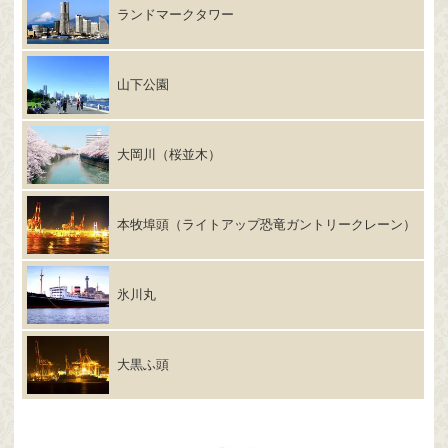
ランドマークタワー
山下公園
大岡川（桜並木）
本牧埠頭（ライトアップ恐竜ガントリークレーン）
氷川丸
大黒ふ頭