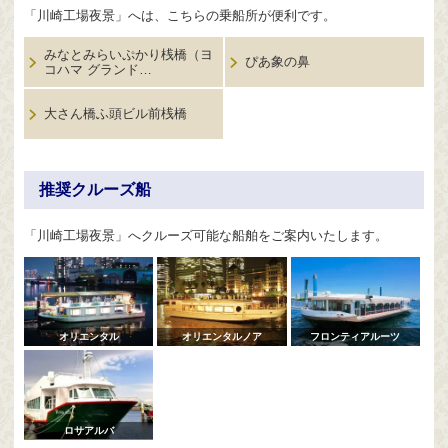
「川崎工場夜景」へは、こちらの乗船所が便利です。
みなとみらいぷかり桟橋（ヨ
ぴあ象の鼻
コハマ グランド…
大さん橋ふ頭ビル前桟橋
推奨クルーズ船
「川崎工場夜景」へクルーズ可能な船舶をご案内いたします。
オリエンタル
オリエンタルノア
フロンティアルーツ
ロサアルバ