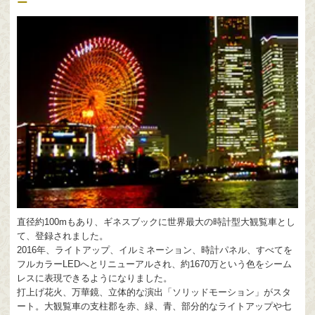
ー
直径約100mもあり、ギネスブックに世界最大の時計型大観覧車とし
て、登録されました。
2016年、ライトアップ、イルミネーション、時計パネル、すべてを
フルカラーLEDへとリニューアルされ、約1670万という色をシーム
レスに表現できるようになりました。
打上げ花火、万華鏡、立体的な演出「ソリッドモーション」がスタ
ート。大観覧車の支柱郡を赤、緑、青、部分的なライトアップや七