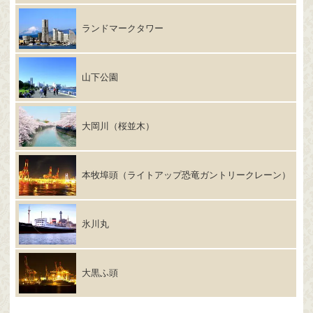
ランドマークタワー
山下公園
大岡川（桜並木）
本牧埠頭（ライトアップ恐竜ガントリークレーン）
氷川丸
大黒ふ頭