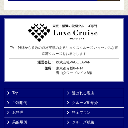
TV・雑誌から多数の取材実績のあるリュクスクルーズ ハイセンスな東
京湾クルーズをお届けします
運営会社：
株式会社PAGE JAPAN
住所：
東京都赤坂8-4-14
青山タワープレイス8階
Top
選ばれる理由
ご利用例
クルーズ船紹介
お料理
料金プラン
乗船場所
クルーズ航路