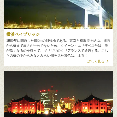
横浜ベイブリッジ
1989年に開通した860mの斜張橋である。東京と横浜港を結ぶ。海面
から橋まで高さが十分でないため、クイーン・エリザベス号は、潮
が低くなるのを待って、ギリギリのクリアランスで通過する。こち
らの橋の下からみなとみらい側を見た景色は、圧巻！
詳しく見る