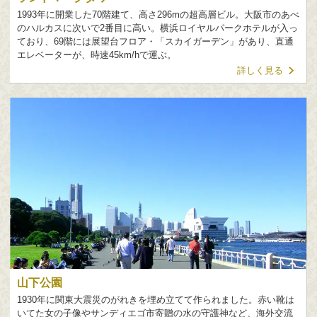
1993年に開業した70階建て、高さ296mの超高層ビル。大阪市のあべ
のハルカスに次いで2番目に高い。横浜ロイヤルパークホテルが入っ
ており、69階には展望台フロア・「スカイガーデン」があり、直通
エレベーターが、時速45km/hで運ぶ。
詳しく見る
山下公園
1930年に関東大震災のがれきを埋め立てて作られました。赤い靴は
いてた女の子像やサンディエゴ市寄贈の水の守護神など、海外交流