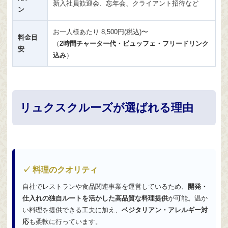
新入社員歓迎会、忘年会、クライアント招待など
ン
お一人様あたり 8,500円(税込)〜
料金目
（
2時間チャーター代・ビュッフェ・フリードリンク
安
込み
）
リュクスクルーズが選ばれる理由
✓ 料理のクオリティ
自社でレストランや食品関連事業を運営しているため、
開発・
仕入れの独自ルートを活かした高品質な料理提供
が可能。温か
い料理を提供できる工夫に加え、
ベジタリアン・アレルギー対
応
も柔軟に行っています。