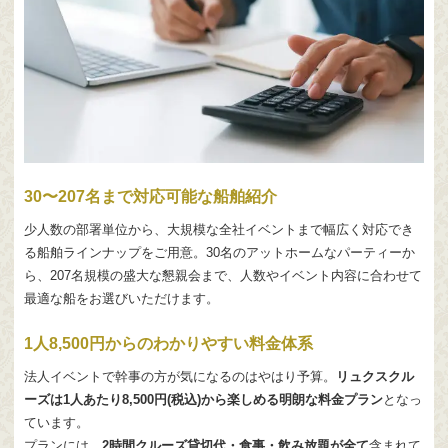
30〜207名まで対応可能な船舶紹介
少人数の部署単位から、大規模な全社イベントまで幅広く対応でき
る船舶ラインナップをご用意。30名のアットホームなパーティーか
ら、207名規模の盛大な懇親会まで、人数やイベント内容に合わせて
最適な船をお選びいただけます。
1人8,500円からのわかりやすい料金体系
法人イベントで幹事の方が気になるのはやはり予算。
リュクスクル
ーズは1人あたり8,500円(税込)から楽しめる明朗な料金プラン
となっ
ています。
プランには、
2時間クルーズ貸切代・食事・飲み放題が全て
含まれて