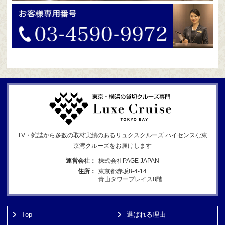
TV・雑誌から多数の取材実績のあるリュクスクルーズ ハイセンスな東
京湾クルーズをお届けします
運営会社：
株式会社PAGE JAPAN
住所：
東京都赤坂8-4-14
青山タワープレイス8階
Top
選ばれる理由