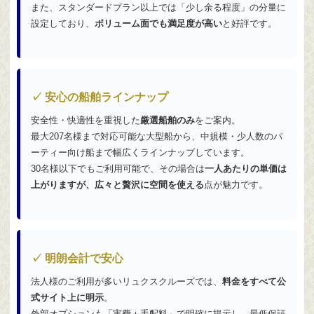
また、スタンダードプラン以上では「少し余る程度」の分量に
設定しており、
ボリューム面でも満足度が高い
と好評です。
✓ 安心の船舶ラインナップ
安全性・快適性を重視した
厳選船舶のみ
をご案内。
最大207名様まで対応可能な大型船から、中規模・少人数のパ
ーティー向け船まで幅広くラインナップしています。
30名様以下でもご利用可能で、その場合は
一人あたりの単価は
上がりますが、広々と贅沢に空間を使える
点が魅力です。
✓ 明朗会計で安心
法人様のご利用が多いリュクスクルーズでは、
料金をすべて公
式サイト上に明示
。
外部オプションも「実費＋手配料」で明確に提示し、最低保証